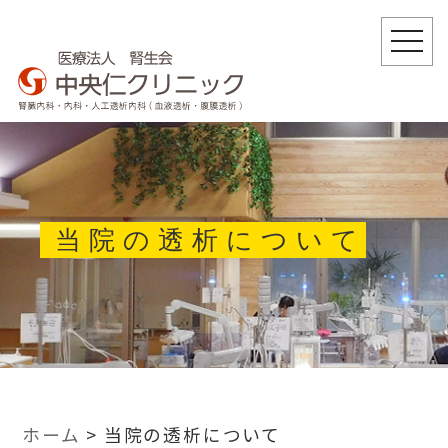
togg
navi
当院の透析について
ホーム
>
当院の透析について