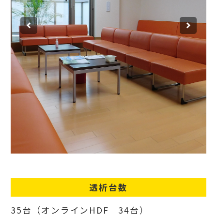
透析待合室
透析台数
35台（オンラインHDF 34台）